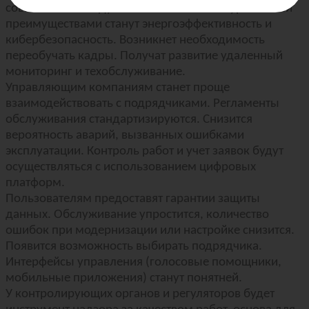
совместимые модульные системы. Конкурентными
преимуществами станут энергоэффективность и
кибербезопасность. Возникнет необходимость
переобучать кадры. Получат развитие удаленный
мониторинг и техобслуживание.
Управляющим компаниям станет проще
взаимодействовать с подрядчиками. Регламенты
обслуживания стандартизируются. Снизится
вероятность аварий, вызванных ошибками
эксплуатации. Контроль работ и учет заявок будут
осуществляться с использованием цифровых
платформ.
Пользователям предоставят гарантии защиты
данных. Обслуживание упростится, количество
ошибок при модернизации или настройке снизится.
Появится возможность выбирать подрядчика.
Интерфейсы управления (голосовые помощники,
мобильные приложения) станут понятней.
У контролирующих органов и регуляторов будет