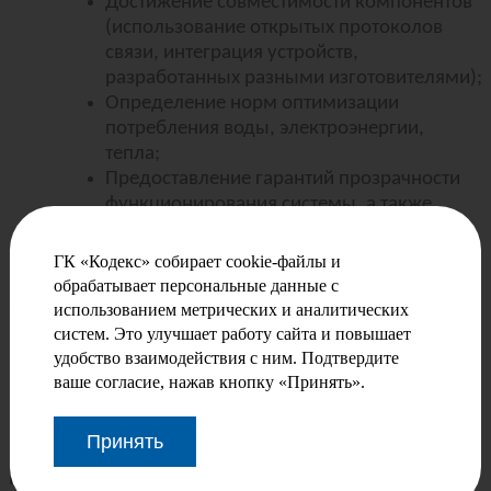
Достижение совместимости компонентов
(использование открытых протоколов
связи, интеграция устройств,
разработанных разными изготовителями);
Определение норм оптимизации
потребления воды, электроэнергии,
тепла;
Предоставление гарантий прозрачности
функционирования системы, а также
возможности настраивать параметры.
ГК «Кодекс» собирает cookie-файлы и
Последствия для участников рынка
обрабатывает персональные данные с
Застройщикам нужно учитывать новые требования
использованием метрических и аналитических
при проектировании. Сертифицированные решения
систем. Это улучшает работу сайта и повышает
потребуют значительных расходов на строительство.
удобство взаимодействия с ним. Подтвердите
Повысится конкурентоспособность зданий. Появится
ваше согласие, нажав кнопку «Принять».
возможность пользоваться льготами (например,
кредитами на льготных условиях для «зеленых»
Принять
проектов).
Поставщики и интеграторы смогут разрабатывать