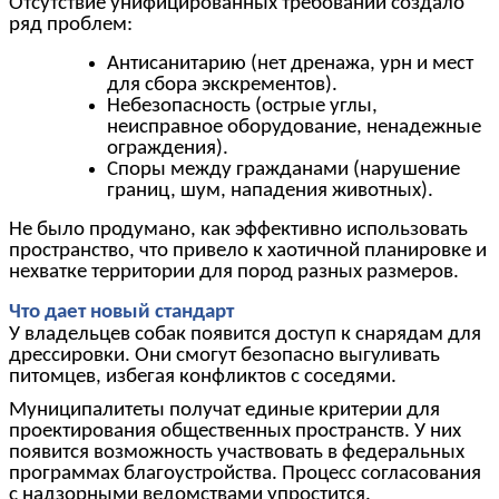
Отсутствие унифицированных требований создало
ряд проблем:
Антисанитарию (нет дренажа, урн и мест
для сбора экскрементов).
Небезопасность (острые углы,
неисправное оборудование, ненадежные
ограждения).
Споры между гражданами (нарушение
границ, шум, нападения животных).
Не было продумано, как эффективно использовать
пространство, что привело к хаотичной планировке и
нехватке территории для пород разных размеров.
Что дает новый стандарт
У владельцев собак появится доступ к снарядам для
дрессировки. Они смогут безопасно выгуливать
питомцев, избегая конфликтов с соседями.
Муниципалитеты получат единые критерии для
проектирования общественных пространств. У них
появится возможность участвовать в федеральных
программах благоустройства. Процесс согласования
с надзорными ведомствами упростится.