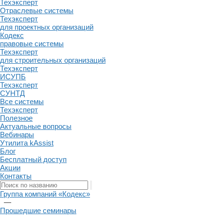
Техэксперт
Отраслевые системы
Техэксперт
для проектных организаций
Кодекс
правовые системы
Техэксперт
для строительных организаций
Техэксперт
ИСУПБ
Техэксперт
СУНТД
Все системы
Техэксперт
Полезное
Актуальные вопросы
Вебинары
Утилита kAssist
Блог
Бесплатный доступ
Акции
Контакты
Группа компаний «Кодекс»
—
Прошедшие семинары