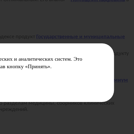
одексе продукт
Государственные и муниципальные
пок в КонсультантПлюс существенно уступает продукту
еских и аналитических систем. Это
жав кнопку «Принять».
цина и здравоохранение
или
Медицина. Премиум
тупают Кодексу в эффективности для текущей
 по разделам медицины, сборников клинических
учреждений.