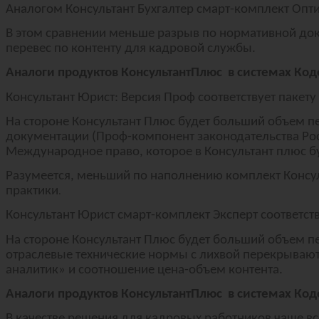
Аналогом Консультант Бухгалтер смарт-комплект Опт
В этом сравнении меньше разрыв по нормативной доку
перевес по контенту для кадровой службы.
Аналоги продуктов КонсультантПлюс в системах Код
Консультант Юрист: Версия Проф соответствует пакету
На стороне Консультант Плюс будет больший объем п
документации (Проф-компонент законодательства Росс
Международное право, которое в Консультант плюс бу
Разумеется, меньший по наполнению комплект Консул
практики
.
Консультант Юрист смарт-комплект Эксперт соответст
На стороне Консультант Плюс будет больший объем п
отраслевые технические нормы с лихвой перекрывают
аналитик» и соотношение цена-объем контента.
Аналоги продуктов КонсультантПлюс в системах Код
В качестве решения для кадровых работников чаще вс