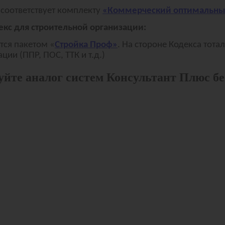
соответствует комплекту
«Коммерческий оптимальн
екс для строительной организации:
тся пакетом «
Стройка Проф»
. На стороне Кодекса тот
ии (ППР, ПОС, ТТК и т.д.)
йте аналог систем Консультант Плюс б