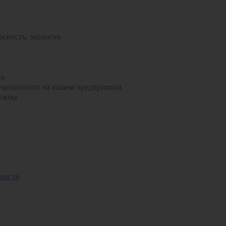
сность, экология
ии
зопасности на вашем предприятии
лужбы
ности