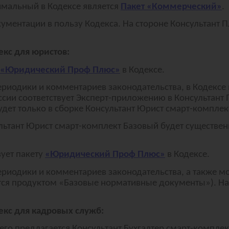
имальный в Кодексе является
Пакет «Коммерческий»
.
ментации в пользу Кодекса. На стороне Консультант П
екс для юристов:
«Юридический Проф Плюс»
в Кодексе.
ериодики и комментариев законодательства, в Кодексе
ии соответствует Эксперт-приложению в Консультант Пл
дет только в сборке
Консультант Юрист смарт-комплек
ьтант Юрист смарт-комплект Базовый будет существен
вует пакету
«Юридический Проф Плюс»
в Кодексе.
ериодики и комментариев законодательства, а также м
ся продуктом «Базовые нормативные документы»). На 
екс для кадровых служб:
его предлагается Консультант Бухгалтер смарт-компле