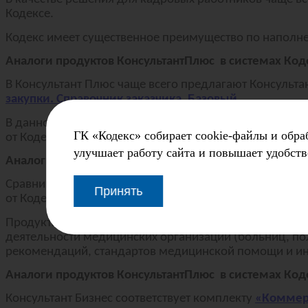
Кодексе.
Кодекс имеет существенное преимущество по наполн
Аналоги продуктов КонсультантПлюс в системах Коде
В Консультант Плюс чаще всего предлагают Консульта
закупки. Справочник заказчика. Базовый
.
В данном случае Кодекс сильнее, за счет специализац
ГК «Кодекс» собирает cookie-файлы и обра
от Кодекса по наполнению и юзабилити.
улучшает работу сайта и повышает удобств
Аналоги продуктов КонсультантПлюс в системах Ко
Сравним Медицина и фармацевтика или Консультант
Принять
от Кодекса.
Продукты от КонсультантПлюс превосходят Кодекс в н
деятельности медицинских организаций (больниц, по
рекомендаций, стандартов медицинской помощи и ин
Аналоги продуктов КонсультантПлюс в системах Код
Консультант Бизнес соответствует комплекту
«Коммер