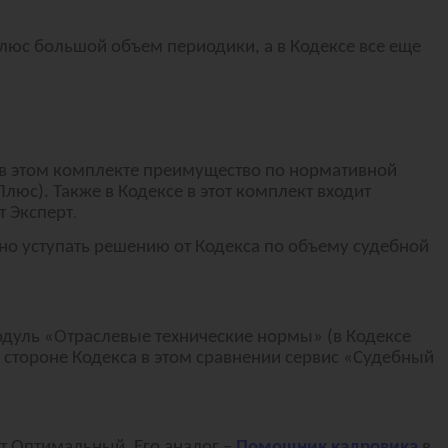
люс большой объем периодики, а в Кодексе все еще
 в этом комплекте преимущество по нормативной
юс). Также в Кодексе в этот комплект входит
т Эксперт
.
но уступать решению от Кодекса по объему судебной
одуль «Отраслевые технические нормы» (в Кодексе
стороне Кодекса в этом сравнении сервис «Судебный
кт Оптимальный. Его аналог –
Помощник кадровика
в