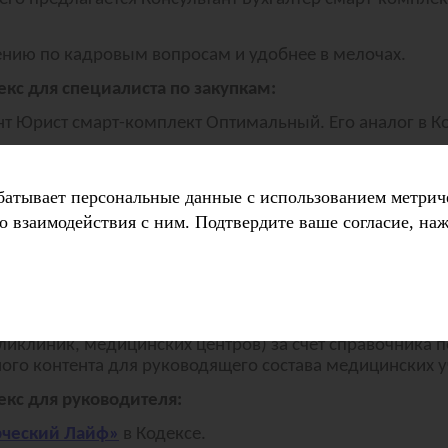
ению по кадровым вопросам и удобнее в мелочах.
кс для специалиста по закупкам:
нт Юрист смарт-комплект Оптимальный. Его аналог в К
ии. Путеводитель по контрактной системе в сфере заку
батывает персональные данные с использованием метрич
о взаимодействия с ним. Подтвердите ваше согласие, на
декс для медицинской организации:
 Здравоохранение смарт-комплект Оптимальный с
Меди
аполнении для аптек и аптечных складов и при этом ус
ликлиник, медицинских центров) за счет справочника
ого контента для руководящего состава медицинских 
екс для руководителя:
ческий Лайф»
в Кодексе.