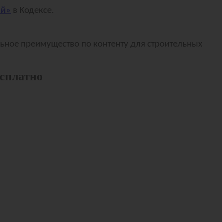
ый»
в Кодексе.
альное преимущество по контенту для строительных
есплатно