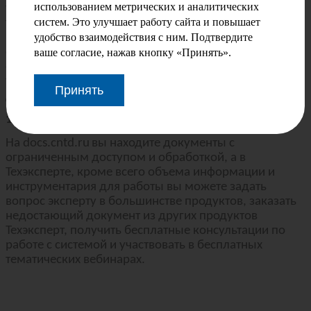
использованием метрических и аналитических
только доступ к нормативной и нормативно-
систем. Это улучшает работу сайта и повышает
технической документации. В Техэксперте, кроме
удобство взаимодействия с ним. Подтвердите
полноценной работы с НТД, вы получаете
справочную информацию, консультации, образцы и
ваше согласие, нажав кнопку «Принять».
формы документов, судебную практику,
техническую и технологическую, проектную
Принять
документацию.
10 отличие –
сервисная поддержка
На
docs
.
cntd
.
ru
вы находите документы с
ограниченным доступом и обработкой, а в
Техэксперте, кроме всего объема информации и
инструментария для работы вы можете задать
вопрос эксперту в большинстве продуктов, заказать
недостающий документ из других продуктов
Техэксперт, получить бесплатные консультации по
работе с системой и участвовать в бесплатных
тематических вебинарах.