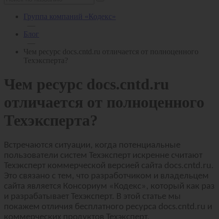
Группа компаний «Кодекс»
—
Блог
—
Чем ресурс docs.cntd.ru отличается от полноценного
Техэксперта?
Чем ресурс docs.cntd.ru
отличается от полноценного
Техэксперта?
Встречаются ситуации, когда потенциальные
пользователи систем Техэксперт искренне считают
Техэксперт коммерческой версией сайта
docs
.
cntd
.
ru
.
Это связано с тем, что разработчиком и владельцем
сайта является Консориум «Кодекс», который как раз
и разрабатывает Техэксперт. В этой статье мы
покажем отличия бесплатного ресурса
docs
.
cntd
.
ru
и
коммерческих продуктов Техэксперт.