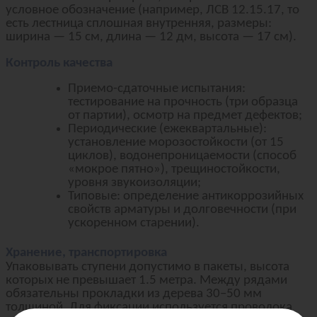
условное обозначение (например, ЛСВ 12.15.17, то
есть лестница сплошная внутренняя, размеры:
ширина — 15 см, длина — 12 дм, высота — 17 см).
Контроль качества
Приемо-сдаточные испытания:
тестирование на прочность (три образца
от партии), осмотр на предмет дефектов;
Периодические (ежеквартальные):
установление морозостойкости (от 15
циклов), водонепроницаемости (способ
«мокрое пятно»), трещиностойкости,
уровня звукоизоляции;
Типовые: определение антикоррозийных
свойств арматуры и долговечности (при
ускоренном старении).
Хранение, транспортировка
Упаковывать ступени допустимо в пакеты, высота
которых не превышает 1.5 метра. Между рядами
обязательны прокладки из дерева 30–50 мм
толщиной. Для фиксации используется проволока