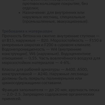
противоскользящее покрытие, без
отделки;
Назначение: для внутренних или
наружных лестниц, специальные
(промышленные, эвакуационные).
Требования к материалам
Прочность бетона на сжатие: внутренние ступени —
от B15, наружные — B20. Морозостойкость — F150 в
умеренных широтах и F200 в суровом климате.
Водонепроницаемость — W4 (внутренние
конструкции), W6 (наружные). Водоцементное
отношение — 0.55. Часть вовлечённого воздуха для
морозостойких материалов — 4-6%.
Классы для рабочей арматуры — A400, A500,
конструктивной — A240. Наружные лестницы
должны быть покрыты полимерными или
цинкосодержащими составами.
Фракция заполнителя — до 20 мм, крупность песка
— 2.0–2.5. Запрещено содержание органических
примесей.