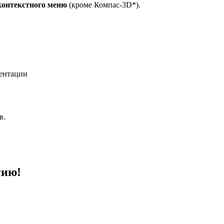
контекстного меню
(кроме Компас-3D*).
ментации
в.
сию!