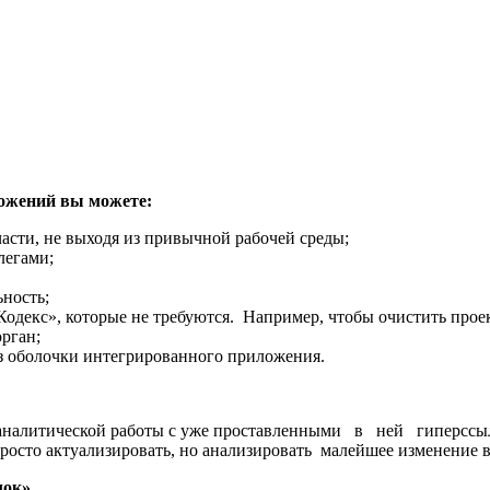
ожений вы можете:
асти, не выходя из привычной рабочей среды;
легами;
ьность;
Кодекс», которые не требуются. Например, чтобы очистить проект
рган;
из оболочки интегрированного приложения.
ра аналитической работы с уже проставленными в ней гипер
осто актуализировать, но анализировать малейшее изменение в
ок».