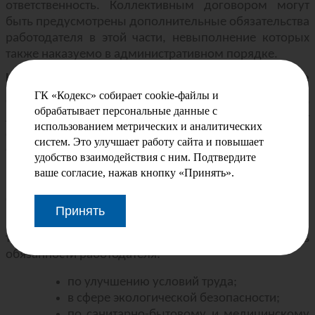
ответственность. Коллективным договором могут
быть предусмотрены дополнительные обязательства
работодателя в этой части, невыполнение которых
также наказуемо в административном порядке.
Какие условия могут быть в коллективном договоре
ГК «Кодекс» собирает cookie-файлы и
Согласно ТК РФ, коллективный договор – это
обрабатывает персональные данные с
локальный документ, который регламентирует
использованием метрических и аналитических
социально-трудовые отношения внутри компании.
систем. Это улучшает работу сайта и повышает
Он заключается между работодателем
удобство взаимодействия с ним. Подтвердите
(руководителем организации или ИП) и
ваше согласие, нажав кнопку «Принять».
представителем работников. Содержание документа
стороны определяют самостоятельно.
Принять
В организациях с неблагоприятными условиями
труда коллективный договор может включать
обязанности работодателя:
по улучшению условий труда;
в сфере экологической безопасности;
по санитарно-бытовому и медицинскому