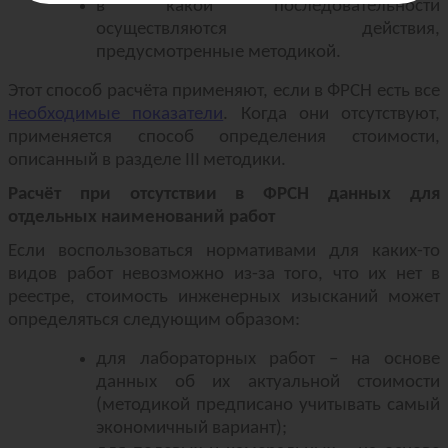
в какой последовательности
осуществляются действия,
предусмотренные методикой.
Этот способ расчёта применяют, если в ФРСН есть все
необходимые показатели
. Когда они отсутствуют,
применяется способ определения стоимости,
описанный в разделе
III
методики.
Расчёт при отсутствии в ФРСН данных для
отдельных наименований работ
Если воспользоваться нормативами для каких-то
видов работ невозможно из-за того, что их нет в
реестре, стоимость инженерных изысканий может
определяться следующим образом:
для лабораторных работ – на основе
данных об их актуальной стоимости
(методикой предписано учитывать самый
экономичный вариант);