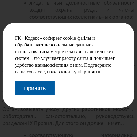
лица, в чьи должностные обязанности
входит охрана труда, и члены
соответствующих коллегиальных органов;
лица, ответственные за инструктаж;
представители профсоюзов и других
ГК «Кодекс» собирает cookie-файлы и
объединений работников,
обрабатывает персональные данные с
уполномоченные в рассматриваемой
использованием метрических и аналитических
области.
систем. Это улучшает работу сайта и повышает
Минимальное число работников, подлежащих
удобство взаимодействия с ним. Подтвердите
обучению в специальной организации, содержится в
ваше согласие, нажав кнопку «Принять».
приложении 4 к Правилам. Оно определяется исходя
из среднесписочной численности работников, без
Принять
учёта тех, кто на постоянной основе работает
дистанционно.
Организовывать учёбу других работников может и
работодатель самостоятельно, руководствуясь
разделом
IX
Правил. Для этого он должен иметь:
соответствующую материально-