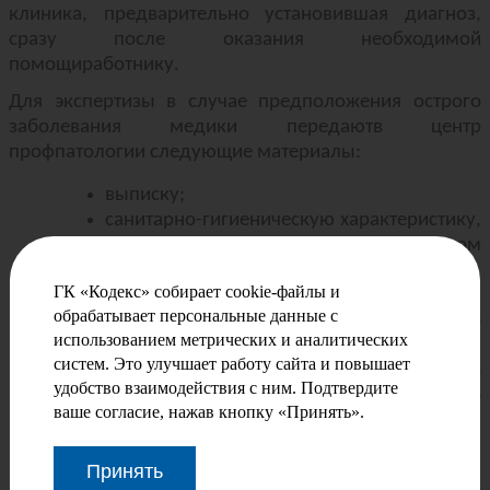
клиника, предварительно установившая диагноз,
сразу после оказания необходимой
помощиработнику.
Для экспертизы в случае предположения острого
заболевания медики передаютв центр
профпатологии следующие материалы:
выписку;
санитарно-гигиеническую характеристику,
составленную органом
Роспотребнадзора, и возражения к ней,
ГК «Кодекс» собирает cookie-файлы и
если таковые представлены;
обрабатывает персональные данные с
копию трудовой книжки либо сведения по
использованием метрических и аналитических
форме, предусмотренной ст. 66.1 ТК РФ;
систем. Это улучшает работу сайта и повышает
карту эпидемиологического
удобство взаимодействия с ним. Подтвердите
обследования, если речь идёт об
ваше согласие, нажав кнопку «Принять».
инфекции или паразитарном
заболевании.
Принять
Перечень документов, которые необходимо