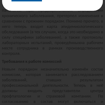
представить на экспертизу профессиональной
патологии при предварительном определении
хронического заболевания, претерпел изменения в
сравнении с прежним порядком. Помимо прочего, в
него теперь входит карта эпидемиологического
обследования (в тех случаях, когда это необходимо в
силу специфики заболевания), а также протоколы
лабораторных испытаний, проведённыхна рабочем
месте сотрудника в рамках производственного
контроля.
Требования к работе комиссий
Новым порядком незначительно изменён состав
комиссии, которая занимается расследованием
заболеваний, ставших результатом
профессиональной деятельности. Теперь в неё
должны входить представители центра
профпатологии и страховой компании. По
согласованию в состав могут включаться и