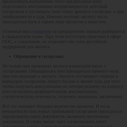
организовать выполнение этого предписания либо
подготовить обоснование неправомерности действий
госорганов и отстаивать свою точку зрения в госоргане, а при
необходимости в суде. Именно поэтому экологу часто
приходиться быть в одном лице экологом и юристом.
Основная масса
юристов
на предприятиях хорошо разбирается
в гражданском праве. При этом отсутствие практики в сфере
ООС, к сожалению, не позволяет им стать достойной
поддержкой для эколога.
Обращение в госорганы.
Не только при проверках экологи взаимодействуют с
госорганами. Обращаться к ним приходиться намного чаще,
чем они приходят к экологу. Экологи отстаивают очереди в
коридорах госорганов, пишут письма и звонят туда для того,
чтобы получить консультацию по интересующему их вопросу
или согласовать разрешительную документацию,
статистическую отчетность, получить лицензию, заключения.
Всё это занимает большое количество времени. И из-за
неопытности или новых требований госорганов приходиться
переделывать пакет документов, включать неучтенные
документы. И снова эколог идет согласовывать пакет
документов заново. Сколько рабочего времени он на это