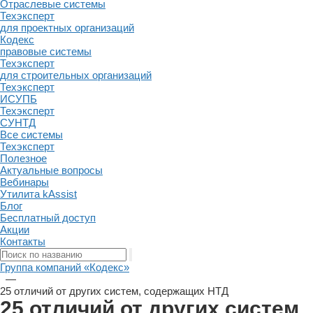
Отраслевые системы
Техэксперт
для проектных организаций
Кодекс
правовые системы
Техэксперт
для строительных организаций
Техэксперт
ИСУПБ
Техэксперт
СУНТД
Все системы
Техэксперт
Полезное
Актуальные вопросы
Вебинары
Утилита kAssist
Блог
Бесплатный доступ
Акции
Контакты
Группа компаний «Кодекс»
—
25 отличий от других систем, содержащих НТД
25 отличий от других систем,