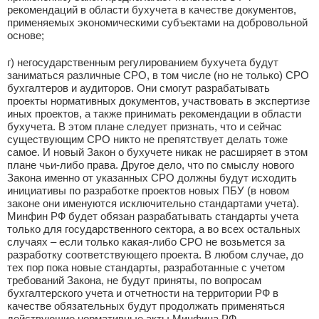
рекомендаций в области бухучета в качестве документов,
применяемых экономическими субъектами на добровольной
основе;
г) негосударственным регулированием бухучета будут
заниматься различные СРО, в том числе (но не только) СРО
бухгалтеров и аудиторов. Они смогут разрабатывать
проекты нормативных документов, участвовать в экспертизе
иных проектов, а также принимать рекомендации в области
бухучета. В этом плане следует признать, что и сейчас
существующим СРО никто не препятствует делать тоже
самое. И новый Закон о бухучете никак не расширяет в этом
плане чьи-либо права. Другое дело, что по смыслу нового
Закона именно от указанных СРО должны будут исходить
инициативы по разработке проектов новых ПБУ (в новом
законе они именуются исключительно стандартами учета).
Минфин РФ будет обязан разрабатывать стандарты учета
только для государственного сектора, а во всех остальных
случаях – если только какая-либо СРО не возьмется за
разработку соответствующего проекта. В любом случае, до
тех пор пока новые стандарты, разработанные с учетом
требований Закона, не будут приняты, по вопросам
бухгалтерского учета и отчетности на территории РФ в
качестве обязательных будут продолжать применяться
действующие нормативные акты Минфина РФ.