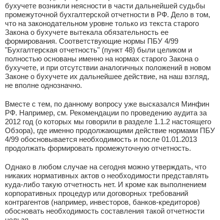
бухучете возникли неясности в части дальнейшей судьбы
промежуточной бухгалтерской отчетности в РФ. Дело в том,
что на законодательном уровне только из текста старого
Закона о бухучете вытекала обязательность ее
формирования. Соответствующие нормы ПБУ 4/99
"Бухгалтерская отчетность" (пункт 48) были целиком и
полностью основаны именно на нормах старого Закона о
бухучете, и при отсутствии аналогичных положений в новом
Законе о бухучете их дальнейшее действие, на наш взгляд,
не вполне однозначно.
Вместе с тем, по данному вопросу уже высказался Минфин
РФ. Например, см. Рекомендации по проведению аудита за
2012 год (о которых мы говорили в разделе 1.1.2 настоящего
Обзора), где именно продолжающими действие нормами ПБУ
4/99 обосновывается необходимость и после 01.01.2013
продолжать формировать промежуточную отчетность.
Однако в любом случае на сегодня можно утверждать, что
никаких нормативных актов о необходимости представлять
куда-либо такую отчетность нет. И кроме как выполнением
корпоративных процедур или договорных требований
контрагентов (например, инвесторов, банков-кредиторов)
обосновать необходимость составления такой отчетности
нельзя.