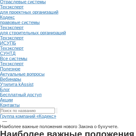
Отраслевые системы
Техэксперт
для проектных организаций
Кодекс
правовые системы
Техэксперт
для строительных организаций
Техэксперт
ИСУПБ
Техэксперт
СУНТД
Все системы
Техэксперт
Полезное
Актуальные вопросы
Вебинары
Утилита kAssist
Блог
Бесплатный доступ
Акции
Контакты
Группа компаний «Кодекс»
—
Наиболее важные положения нового Закона о бухучете.
Наиболее важные положения