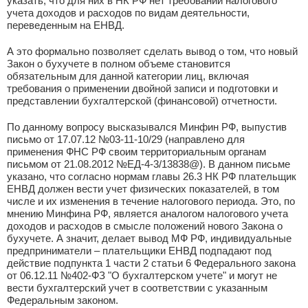
указать, что для них в НК РФ нет требований налогового
учета доходов и расходов по видам деятельности,
переведенным на ЕНВД.
А это формально позволяет сделать вывод о том, что новый
Закон о бухучете в полном объеме становится
обязательным для данной категории лиц, включая
требования о применении двойной записи и подготовки и
представлении бухгалтерской (финансовой) отчетности.
По данному вопросу высказывался Минфин РФ, выпустив
письмо от 17.07.12 №03-11-10/29 (направлено для
применения ФНС РФ своим территориальным органам
письмом от 21.08.2012 №ЕД-4-3/13838@). В данном письме
указано, что согласно нормам главы 26.3 НК РФ плательщик
ЕНВД должен вести учет физических показателей, в том
числе и их изменения в течение налогового периода. Это, по
мнению Минфина РФ, является аналогом налогового учета
доходов и расходов в смысле положений нового Закона о
бухучете. А значит, делает вывод МФ РФ, индивидуальные
предприниматели – плательщики ЕНВД подпадают под
действие подпункта 1 части 2 статьи 6 Федерального закона
от 06.12.11 №402-ФЗ "О бухгалтерском учете" и могут не
вести бухгалтерский учет в соответствии с указанным
Федеральным законом.