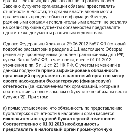
органы. Поскольку, как указано выше, в рамках нового
Закона о бухучете организации обязаны представлять
отчетность в Росстат, то органы власти вполне могли
организовать процесс обмена информацией между
различными органами исполнительными власти, не возлагая
на хозяйствующие субъекты обязанностей представлять
одни и те же документы различным ведомствам.
Однако Федеральный закон от 29.06.2012 №97-ФЗ (который
подробно рассмотрен в разделе 2.1.1 настоящего Обзора)
решил эту проблему иным (и более традиционным для РФ)
путем. Закон №97-ФЗ, в частности, внес с 01.01.2013
уточнения в пп. 5 п. 1 ст. 23 НК РФ. С учетом изменений в
данном подпункте
прямо зафиксирована обязанность
организаций представлять в налоговый орган по месту
своего нахождения бухгалтерскую (финансовую)
отчетность
(за исключением тех организаций, которые в
соответствии с новым законом о бухучете не обязаны вести
бухучет[2]). При этом:
а) прямо установлено, что обязанность по представлению
бухгалтерской отчетности в налоговый орган касается
исключительно годовой бухгалтерской отчетности
.
Соответственно с 01.01.2013 необходимость
представлять в налоговый орган промежуточную