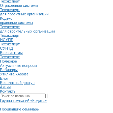
Техэксперт
Отраслевые системы
Техэксперт
для проектных организаций
Кодекс
правовые системы
Техэксперт
для строительных организаций
Техэксперт
ИСУПБ
Техэксперт
СУНТД
Все системы
Техэксперт
Полезное
Актуальные вопросы
Вебинары
Утилита kAssist
Блог
Бесплатный доступ
Акции
Контакты
Группа компаний «Кодекс»
—
Прошедшие семинары