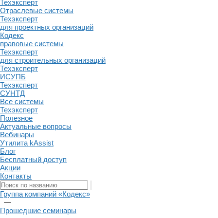
Техэксперт
Отраслевые системы
Техэксперт
для проектных организаций
Кодекс
правовые системы
Техэксперт
для строительных организаций
Техэксперт
ИСУПБ
Техэксперт
СУНТД
Все системы
Техэксперт
Полезное
Актуальные вопросы
Вебинары
Утилита kAssist
Блог
Бесплатный доступ
Акции
Контакты
Группа компаний «Кодекс»
—
Прошедшие семинары