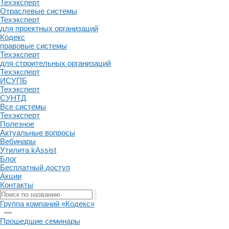
Техэксперт
Отраслевые системы
Техэксперт
для проектных организаций
Кодекс
правовые системы
Техэксперт
для строительных организаций
Техэксперт
ИСУПБ
Техэксперт
СУНТД
Все системы
Техэксперт
Полезное
Актуальные вопросы
Вебинары
Утилита kAssist
Блог
Бесплатный доступ
Акции
Контакты
Группа компаний «Кодекс»
—
Прошедшие семинары