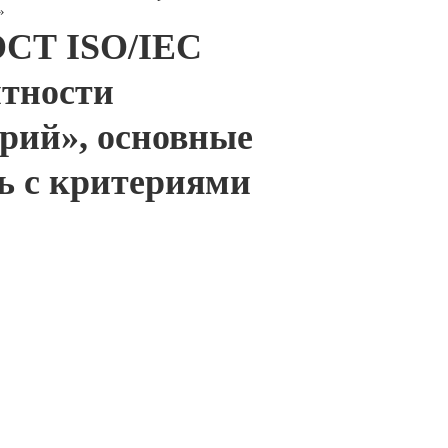
»
ГОСТ ISO/IEC
нтности
рий», основные
зь с критериями