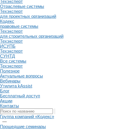
Техэксперт
Отраслевые системы
Техэксперт
для проектных организаций
Кодекс
правовые системы
Техэксперт
для строительных организаций
Техэксперт
ИСУПБ
Техэксперт
СУНТД
Все системы
Техэксперт
Полезное
Актуальные вопросы
Вебинары
Утилита kAssist
Блог
Бесплатный доступ
Акции
Контакты
Группа компаний «Кодекс»
—
Прошедшие семинары