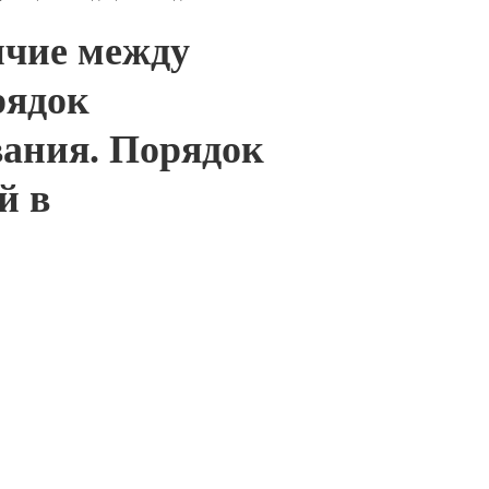
ичие между
рядок
вания. Порядок
й в