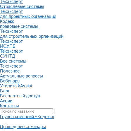
Техэксперт
Отраслевые системы
Техэксперт
для проектных организаций
Кодекс
правовые системы
Техэксперт
для строительных организаций
Техэксперт
ИСУПБ
Техэксперт
СУНТД
Все системы
Техэксперт
Полезное
Актуальные вопросы
Вебинары
Утилита kAssist
Блог
Бесплатный доступ
Акции
Контакты
Группа компаний «Кодекс»
—
Прошедшие семинары