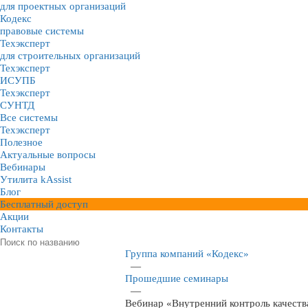
для проектных организаций
Кодекс
правовые системы
Техэксперт
для строительных организаций
Техэксперт
ИСУПБ
Техэксперт
СУНТД
Все системы
Техэксперт
Полезное
Актуальные вопросы
Вебинары
Утилита kAssist
Блог
Бесплатный доступ
Акции
Контакты
Группа компаний «Кодекс»
—
Прошедшие семинары
—
Вебинар «Внутренний контроль качест