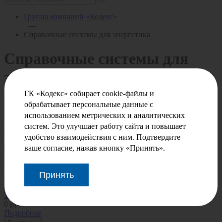
Группа компаний «Кодекс»
—
Справочные системы для энергетика
Справочные системы для
энергетика
ГК «Кодекс» собирает cookie-файлы и
Выберите свой регион
обрабатывает персональные данные с
использованием метрических и аналитических
Техэксперт SMART: Железнодорожный комплекс
систем. Это улучшает работу сайта и повышает
0
руб.
удобство взаимодействия с ним. Подтвердите
Подробнее
ваше согласие, нажав кнопку «Принять».
В корзину
Техэксперт: Энергетика. Премиум
0
руб.
Принять
Подробнее
В корзину
Техэксперт: Электроэнергетика
0
руб.
Подробнее