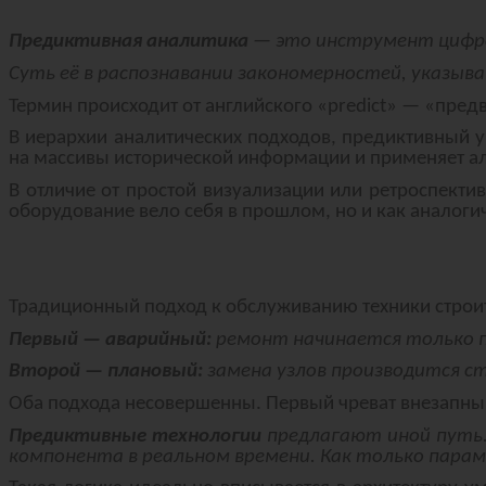
Предиктивная аналитика
— это инструмент цифров
Суть её в распознавании закономерностей, указы
Термин происходит от английского «predict» — «пред
В иерархии аналитических подходов, предиктивный у
на массивы исторической информации и применяет а
В отличие от простой визуализации или ретроспекти
оборудование вело себя в прошлом, но и как аналоги
Традиционный подход к обслуживанию техники строит
Первый — аварийный:
ремонт начинается только п
Второй — плановый:
замена узлов производится ст
Оба подхода несовершенны. Первый чреват внезапны
Предиктивные технологии
предлагают иной путь.
компонента в реальном времени. Как только парам