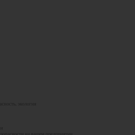
сность, экология
ии
зопасности на вашем предприятии