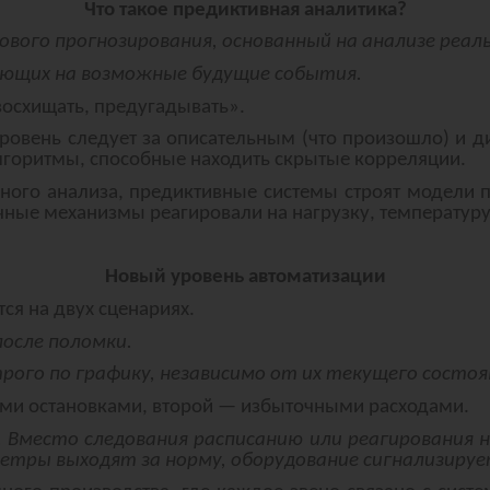
Что такое предиктивная аналитика?
ого прогнозирования, основанный на анализе реаль
вающих на возможные будущие события.
восхищать, предугадывать».
ровень следует за описательным (что произошло) и ди
лгоритмы, способные находить скрытые корреляции.
вного анализа, предиктивные системы строят модели п
чные механизмы реагировали на нагрузку, температуру
Новый уровень автоматизации
ся на двух сценариях.
осле поломки.
рого по графику, независимо от их текущего состоя
ми остановками, второй — избыточными расходами.
 Вместо следования расписанию или реагирования 
етры выходят за норму, оборудование сигнализирует