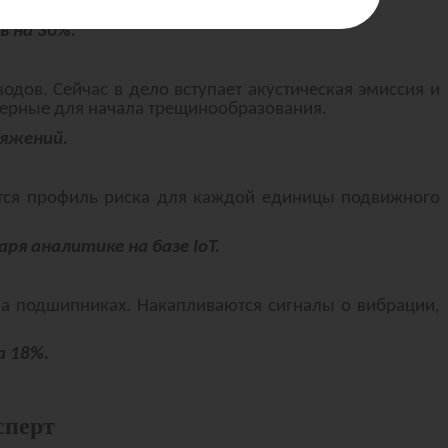
в на 30%.
дов. Сейчас в дело вступает акустическая эмиссия и
терные для начала трещинообразования.
ряжений.
ется профиль риска для каждой единицы подвижного
ря аналитике на базе IoT.
 на подшипниках. Накапливаются сигналы о вибрации,
а 18%.
сперт