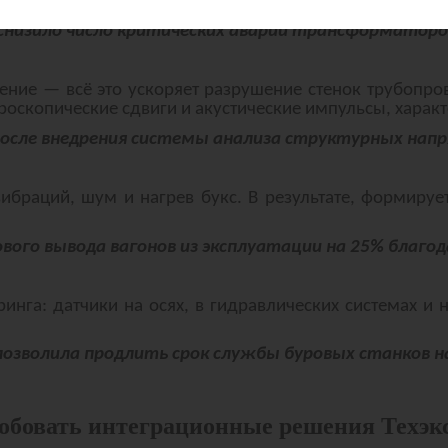
онные сигнатуры и перегрев обмоток.
снизило число критических аварий трансформаторо
ние — всё это ускоряет разрушение стенок трубопрово
оскопические сдвиги и акустические импульсы, харак
после внедрения системы анализа структурных нап
браций, шум и нагрев букс. В результате, формиру
вого вывода вагонов из эксплуатации на 25% благода
нга: датчики на осях, в гидравлических системах и
позволила продлить срок службы буровых станков н
обовать интеграционные решения Техэк