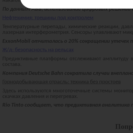
накапливают телеметрию: частоту вращения, вибраци
По данным ABB, использование цифровых решений 
Нефтехимия: трещины под контролем
Температурные перепады, химические реакции, давле
лазерная интерферометрия. Сенсоры улавливают микр
ExxonMobil отчиталась о 20% сокращении утечек 
Ж/д: безопасность на рельсах
Предиктивные платформы отслеживают амплитуду ви
состава.
Компания Deutsche Bahn сократила случаи внеплано
Горнодобывающая отрасль: техника без простоев
Здесь используются многоточечные системы монитори
скачках давления и перегревах.
Rio Tinto сообщает, что предиктивная аналитика 
Попр