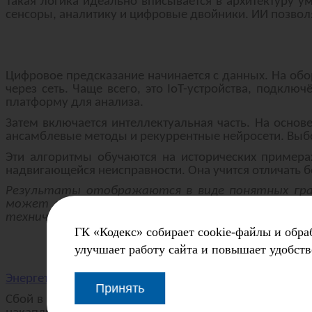
Такая логика идеально вписывается в архитектуру ум
сенсоры, аналитику и цифровые двойники. ИИ позво
Цифровое предсказание начинается с данных. На обо
через сеть. Чаще всего, это IoT-устройства, подк
платформу для анализа.
Затем включается интеллектуальная часть. На основ
ансамблевые методы и рекуррентные нейросети. Выбо
Эти алгоритмы обучаются на исторических примерах
надвигающейся неисправности. Она учится отличать б
Результаты отображаются в виде понятных граф
может сломаться, но и когда лучше провести з
техническую службу.
ГК «Кодекс» собирает cookie-файлы и обра
улучшает работу сайта и повышает удобств
Энергетика: точность, опережающая аварию
Принять
Сбой в работе турбин и трансформаторов грозит отк