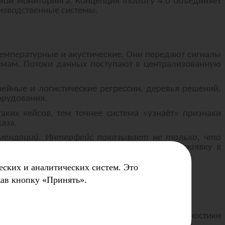
емой мониторинга. Концепция Industry 4.0 объединяет
изводственные системы.
температурные и акустические. Они передают сигналы
темам. Потоки данных поступают в централизованную
нейные и логистические регрессии, деревья решений,
орудования.
аких кейсов, тем точнее система «узнаёт» признаки
аза.
мендаций. Интерфейс показывает не только, что
системами и запускают автоматическую заявку в
еских и аналитических систем. Это
жав кнопку «Принять».
стоящим ремонтом. Системы предиктивной диагностики