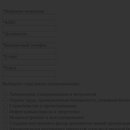
*
Название компании
*
ФИО
*
Должность
*
Контактный телефон
*
E-mail
*
Город
Выберите отраслевую специализацию:
Лаборатория, стандартизация и метрология
Охрана труда, промышленная безопасность, пожарная безопа
Строительство и проектирование
Нефтегазовая отрасль и энергетика
Машиностроение и конструирование
Создание внутреннего фонда документов вашей организац
Автоматизация внутренних процессов производственной бе