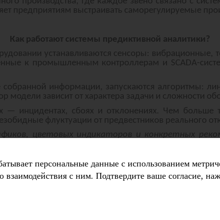
ного производства, где каждое звено связано с сист
ляет предприятиям выстраивать саморегулируемые про
Как работают системы предиктивной аналитики?
рудовании устанавливаются сенсоры: вибрационные, 
лючённые к промышленным контроллерам и SCADA-сис
е собранной информации, запускаются алгоритмы: ли
р модели зависит от характера задачи и сложности об
 — инцидентах, сбоях и отклонениях. Чем больше т
езобидные флуктуации от предвестников реального отк
иков, цветовых индикаторов и конкретных реко
амену. Некоторые решения интегрированы с ERP-
батывает персональные данные с использованием метрич
о взаимодействия с ним. Подтвердите ваше согласие, на
Успешные кейсы применения
лючением целых районов от электропитания и дорого