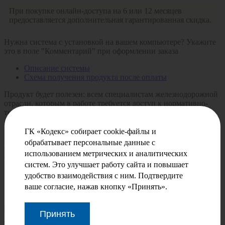
При покупке онлайн-доступа на 6 или 12 месяцев
предоставляется дополнительная гарантированная скидка.
Нужна система с установкой на вашем компьютере? Укажите
это в поле "Комментарий" при оформлении заказа
Описание системы
Схема получения продукта после оплаты
Продукт будет полезен:
всем специалистам железнодорожной
отрасли, которым в работе требуется доступ к нормативно-
технической документации.
Продукт создан на базе Техэксперт: Машиностроительный
ГК «Кодекс» собирает cookie-файлы и
комплекс. Содержит редкие документы железнодорожной
обрабатывает персональные данные с
отрасли, цифровые модели, в т.ч. деталей железнодорожной
использованием метрических и аналитических
отрасли (колеса, бандажи, оси, подшипники
систем. Это улучшает работу сайта и повышает
железнодорожные), а также реестр требований ТР ТС «О
безопасности железнодорожного подвижного состава».
удобство взаимодействия с ним. Подтвердите
ваше согласие, нажав кнопку «Принять».
Когда нужна помощь по подбору комплекта систем:
Запрашиваете тестовый доступ.
Принять
Далее созваниваемся с вами и предоставляем доступ к