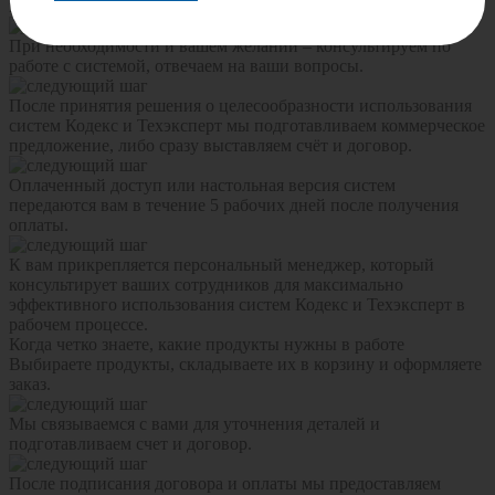
интересующим вас продуктам на 1 неделю.
При необходимости и вашем желании – консультируем по
работе с системой, отвечаем на ваши вопросы.
После принятия решения о целесообразности использования
систем Кодекс и Техэксперт мы подготавливаем коммерческое
предложение, либо сразу выставляем счёт и договор.
Оплаченный доступ или настольная версия систем
передаются вам в течение 5 рабочих дней после получения
оплаты.
К вам прикрепляется персональный менеджер, который
консультирует ваших сотрудников для максимально
эффективного использования систем Кодекс и Техэксперт в
рабочем процессе.
Когда четко знаете, какие продукты нужны в работе
Выбираете продукты, складываете их в корзину и оформляете
заказ.
Мы связываемся с вами для уточнения деталей и
подготавливаем счет и договор.
После подписания договора и оплаты мы предоставляем