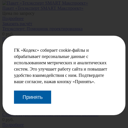
Пакет «Техэксперт SMART Макспроект»
Цена по запросу
Подробнее
Заказать расчёт
Техэксперт: Помощник проектировщика
0
руб.
Подробнее
В корзину
ГК «Кодекс» собирает cookie-файлы и
Техэксперт SMART: Проектирование
0
руб.
обрабатывает персональные данные с
Подробнее
использованием метрических и аналитических
В корзину
систем. Это улучшает работу сайта и повышает
ТПД. Здания, сооружения, конструкции и узлы
удобство взаимодействия с ним. Подтвердите
0
руб.
ваше согласие, нажав кнопку «Принять».
Подробнее
В корзину
ТПД. Инженерные сети, оборудование и сооружения
Принять
0
руб.
Подробнее
В корзину
Строй-Ресурс: Проектные организации. Базовый
0
руб.
Подробнее