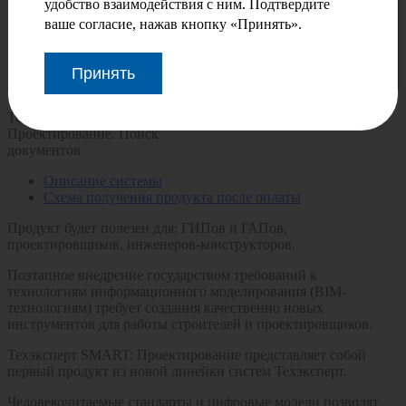
удобство взаимодействия с ним. Подтвердите
ваше согласие, нажав кнопку «Принять».
Принять
Техэксперт SMART:
Проектирование. Поиск
документов
Описание системы
Схема получения продукта после оплаты
Продукт будет полезен для:
ГИПов и ГАПов,
проектировщиков, инженеров-конструкторов.
Поэтапное внедрение государством требований к
технологиям информационного моделирования (BIM-
технологиям) требует создания качественно новых
инструментов для работы строителей и проектировщиков.
Техэксперт SMART: Проектирование представляет собой
первый продукт из новой линейки систем Техэксперт.
Человекочитаемые стандарты и цифровые модели позволят