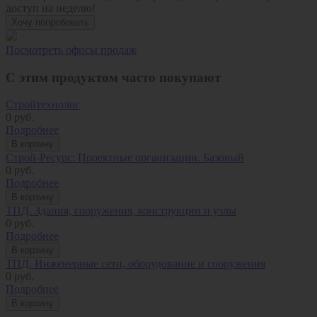
доступ на неделю!
Хочу попробовать
Посмотреть офисы продаж
С этим продуктом часто покупают
Стройтехнолог
0
руб.
Подробнее
В корзину
Строй-Ресурс: Проектные организации. Базовый
0
руб.
Подробнее
В корзину
ТПД. Здания, сооружения, конструкции и узлы
0
руб.
Подробнее
В корзину
ТПД. Инженерные сети, оборудование и сооружения
0
руб.
Подробнее
В корзину