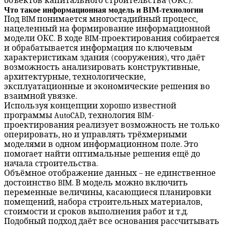
объектов капитального строительства (ОКС).
Что такое информационная модель и BIM-технологии
Под
BIM
понимается многостадийный процесс,
нацеленный на формирование информационной
модели ОКС. В ходе
BIM
-проектирования собирается
и обрабатывается информация по ключевым
характеристикам здания (сооружения), что даёт
возможность анализировать конструктивные,
архитектурные, технологические,
эксплуатационные и экономические решения во
взаимной увязке.
Используя концепции хорошо известной
программы
AutoCAD
, технология
BIM
-
проектирования реализует возможность не только
оперировать, но и управлять трёхмерными
моделями в одном информационном поле. Это
помогает найти оптимальные решения ещё до
начала строительства.
Объёмное отображение данных – не единственное
достоинство
BIM
. В модель можно включить
переменные величины, касающиеся планировки
помещений, набора строительных материалов,
стоимости и сроков выполнения работ и т.д.
Подобный подход даёт все основания рассчитывать